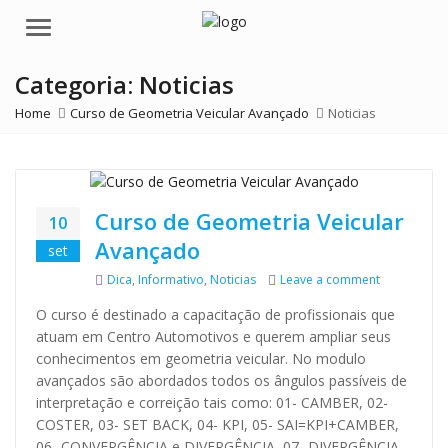
Menu
Categoria:
Noticias
Home
Curso de Geometria Veicular Avançado
Noticias
Curso de Geometria Veicular
10
Avançado
set
Categories
on Curso de
Dica
,
Informativo
,
Noticias
Leave a comment
O curso é destinado a capacitação de profissionais que
atuam em Centro Automotivos e querem ampliar seus
conhecimentos em geometria veicular. No modulo
avançados são abordados todos os ângulos passíveis de
interpretação e correição tais como: 01- CAMBER, 02-
COSTER, 03- SET BACK, 04- KPI, 05- SAI=KPI+CAMBER,
06- CONVERGÊNCIA e DIVERGÊNCIA, 07- DIVERGÊNCIA